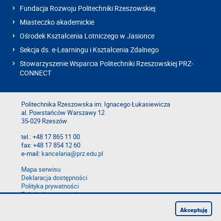
Fundacja Rozwoju Politechniki Rzeszowskiej
Miasteczko akademickie
Ośrodek Kształcenia Lotniczego w Jasionce
Sekcja ds. e-Learningu i Kształcenia Zdalnego
Stowarzyszenie Wsparcia Politechniki Rzeszowskiej PRZ-
CONNECT
Politechnika Rzeszowska im. Ignacego Łukasiewicza
al. Powstańców Warszawy 12
35-029 Rzeszów
tel.: +48 17 865 11 00
fax: +48 17 854 12 60
e-mail:
kancelaria@prz.edu.pl
Mapa serwisu
Deklaracja dostępności
Polityka prywatności
Zgłoś błąd na stronie
Zgłoś naruszenie
Akceptuję