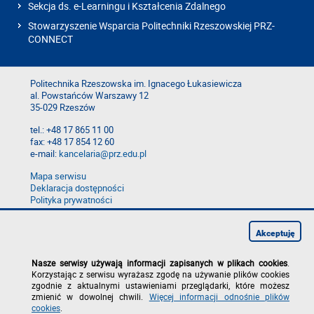
Sekcja ds. e-Learningu i Kształcenia Zdalnego
Stowarzyszenie Wsparcia Politechniki Rzeszowskiej PRZ-
CONNECT
Politechnika Rzeszowska im. Ignacego Łukasiewicza
al. Powstańców Warszawy 12
35-029 Rzeszów
tel.: +48 17 865 11 00
fax: +48 17 854 12 60
e-mail:
kancelaria@prz.edu.pl
Mapa serwisu
Deklaracja dostępności
Polityka prywatności
Zgłoś błąd na stronie
Zgłoś naruszenie
Akceptuję
Nasze serwisy używają informacji zapisanych w plikach cookies
.
Korzystając z serwisu wyrażasz zgodę na używanie plików cookies
zgodnie z aktualnymi ustawieniami przeglądarki, które możesz
zmienić w dowolnej chwili.
Więcej informacji odnośnie plików
cookies
.