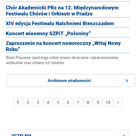
Chór Akademicki PRz na 12. Międzynarodowym
Festiwalu Chórów i Orkiestr w Pradze
XIV edycja Festiwalu Natchnieni Bieszczadem
Koncert wiosenny SZPiT „Połoniny”
Zaproszenie na koncert noworoczny „Witaj Nowy
Roku”
Biuro Prasowe zastrzega sobie prawo skracania i opracowywania
artykułów oraz zmiany ich tytułów.
Archiwum wiadomości
1
2
3
4
5
6
7
8
9
10
UCZELNIA