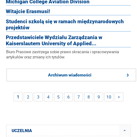
Michigan College Aviation Division
Witajcie Erasmusi!
Studenci szkolą się w ramach międzynarodowych
projektów
Przedstawiciele Wydziału Zarządzania w
Kaiserslautern University of Applied...
Biuro Prasowe zastrzega sobie prawo skracania i opracowywania
artykułów oraz zmiany ich tytułów.
Archiwum wiadomości
1
2
3
4
5
6
7
8
9
10
UCZELNIA