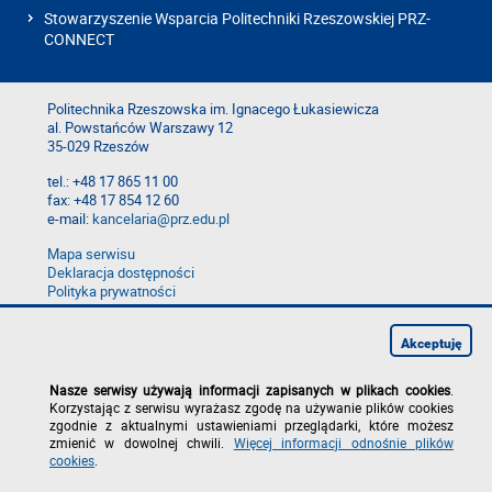
Stowarzyszenie Wsparcia Politechniki Rzeszowskiej PRZ-
CONNECT
Politechnika Rzeszowska im. Ignacego Łukasiewicza
al. Powstańców Warszawy 12
35-029 Rzeszów
tel.: +48 17 865 11 00
fax: +48 17 854 12 60
e-mail:
kancelaria@prz.edu.pl
Mapa serwisu
Deklaracja dostępności
Polityka prywatności
Zgłoś błąd na stronie
Zgłoś naruszenie
Akceptuję
Nasze serwisy używają informacji zapisanych w plikach cookies
.
Korzystając z serwisu wyrażasz zgodę na używanie plików cookies
zgodnie z aktualnymi ustawieniami przeglądarki, które możesz
zmienić w dowolnej chwili.
Więcej informacji odnośnie plików
cookies
.