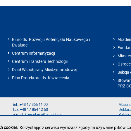
Biuro ds. Rozwoju Potencjału Naukowego i
Akadem
Ewaluacji
Fundacj
Centrum Informatyzacji
Miaste
Centrum Transferu Technologii
Ośrode
Dział Współpracy Międzynarodowej
Sekcja 
Pion Prorektora ds. Kształcenia
Stowarz
PRZ-C
tel.: +48 17 865 11 00
Mapa s
fax: +48 17 854 12 60
Deklara
e-mail:
kancelaria@prz.edu.pl
Polityk
Zgłoś b
Zgłoś n
ch cookies
. Korzystając z serwisu wyrażasz zgodę na używanie plików co