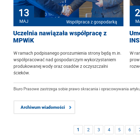
13
2
MAJ
M
Współpraca z gospodarką
Uczelnia nawiązała współpracę z
Umo
MPWiK
INS
W ramach podpisanego porozumienia strony będą m.in.
W ra
współpracować nad gospodarczym wykorzystaniem
prow
produkowanej wody oraz osadów z oczyszczalni
rozw
ścieków.
Biuro Prasowe zastrzega sobie prawo skracania i opracowywania artyku
Archiwum wiadomości
1
2
3
4
5
6