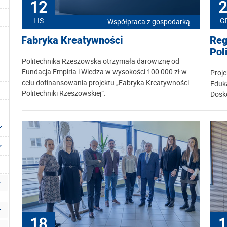
12
2
LIS
G
Współpraca z gospodarką
Fabryka Kreatywności
Reg
Pol
Politechnika Rzeszowska otrzymała darowiznę od
Fundacja Empiria i Wiedza w wysokości 100 000 zł w
Proje
celu dofinansowania projektu „Fabryka Kreatywności
Eduka
Politechniki Rzeszowskiej”.
Dosk
18
1