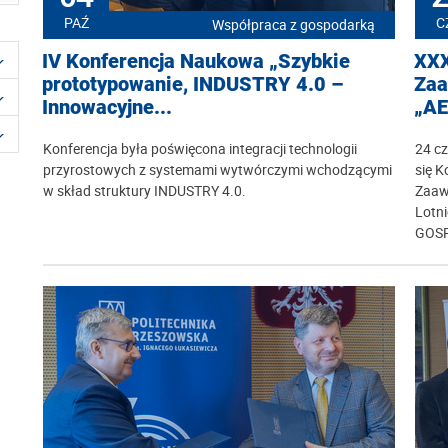
PAŹ
C
Współpraca z gospodarką
IV Konferencja Naukowa „Szybkie
XXX
prototypowanie, INDUSTRY 4.0 –
Zaa
Innowacyjne...
„AE
Konferencja była poświęcona integracji technologii
24 cz
przyrostowych z systemami wytwórczymi wchodzącymi
się 
w skład struktury INDUSTRY 4.0.
Zaaw
Lotn
GOS