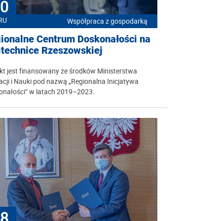
0
RU
Współpraca z gospodarką
ionalne Centrum Doskonałości na
itechnice Rzeszowskiej
kt jest finansowany ze środków Ministerstwa
cji i Nauki pod nazwą „Regionalna Inicjatywa
onałości” w latach 2019–2023.
8