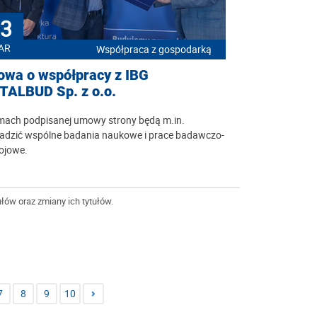
3
AR
Współpraca z gospodarką
wa o współpracy z IBG
TALBUD Sp. z o.o.
mach podpisanej umowy strony będą m.in.
adzić wspólne badania naukowe i prace badawczo-
ojowe.
łów oraz zmiany ich tytułów.
7
8
9
10