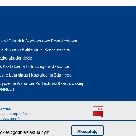
icki Ośrodek Szybowcowy Bezmiechowa
a Rozwoju Politechniki Rzeszowskiej
czko akademickie
k Kształcenia Lotniczego w Jasionce
ds. e-Learningu i Kształcenia Zdalnego
yszenie Wsparcia Politechniki Rzeszowskiej
ONNECT
erwisu
cja dostępności
a prywatności
łąd na stronie
aruszenie
Akceptuję
okies zgodnie z aktualnymi