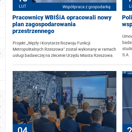
LUT
L
Współpraca z gospodarką
Pracownicy WBIŚiA opracowali nowy
Pol
plan zagospodarowania
wsp
przestrzennego
Umow
bada
Projekt „Węzły i Korytarze Rozwoju Funkcji
stude
Metropolitalnych Rzeszowa” został wykonany w ramach
S.A.
usługi badawczej na zlecenie Urzędu Miasta Rzeszowa.
04
2