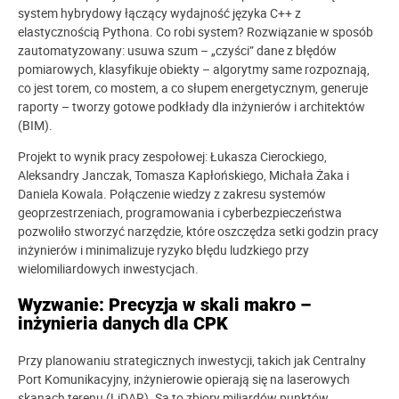
system hybrydowy łączący wydajność języka C++ z
elastycznością Pythona. Co robi system? Rozwiązanie w sposób
zautomatyzowany: usuwa szum – „czyści” dane z błędów
pomiarowych, klasyfikuje obiekty – algorytmy same rozpoznają,
co jest torem, co mostem, a co słupem energetycznym, generuje
raporty – tworzy gotowe podkłady dla inżynierów i architektów
(BIM).
Projekt to wynik pracy zespołowej: Łukasza Cierockiego,
Aleksandry Janczak, Tomasza Kapłońskiego, Michała Żaka i
Daniela Kowala. Połączenie wiedzy z zakresu systemów
geoprzestrzeniach, programowania i cyberbezpieczeństwa
pozwoliło stworzyć narzędzie, które oszczędza setki godzin pracy
inżynierów i minimalizuje ryzyko błędu ludzkiego przy
wielomiliardowych inwestycjach.
Wyzwanie: Precyzja w skali makro –
inżynieria danych dla CPK
Przy planowaniu strategicznych inwestycji, takich jak Centralny
Port Komunikacyjny, inżynierowie opierają się na laserowych
skanach terenu (LiDAR). Są to zbiory miliardów punktów