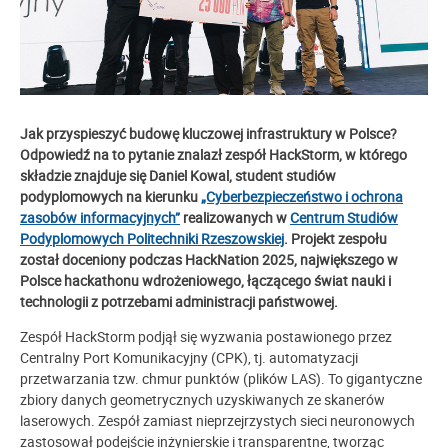
Jak przyspieszyć budowę kluczowej infrastruktury w Polsce?
Odpowiedź na to pytanie znalazł zespół HackStorm, w którego
składzie znajduje się Daniel Kowal, student studiów
podyplomowych na kierunku
„Cyberbezpieczeństwo i ochrona
zasobów informacyjnych”
realizowanych w
Centrum Studiów
Podyplomowych Politechniki Rzeszowskiej
.
Projekt zespołu
został doceniony podczas HackNation 2025, największego w
Polsce hackathonu wdrożeniowego, łączącego świat nauki i
technologii z potrzebami administracji państwowej.
Zespół HackStorm podjął się wyzwania postawionego przez
Centralny Port Komunikacyjny (CPK), tj. automatyzacji
przetwarzania tzw. chmur punktów (plików LAS). To gigantyczne
zbiory danych geometrycznych uzyskiwanych ze skanerów
laserowych. Zespół zamiast nieprzejrzystych sieci neuronowych
zastosował podejście inżynierskie i transparentne, tworząc