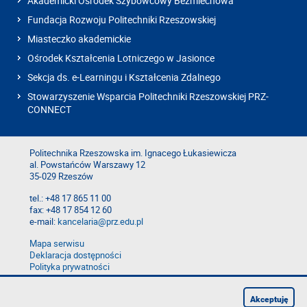
Akademicki Ośrodek Szybowcowy Bezmiechowa
Fundacja Rozwoju Politechniki Rzeszowskiej
Miasteczko akademickie
Ośrodek Kształcenia Lotniczego w Jasionce
Sekcja ds. e-Learningu i Kształcenia Zdalnego
Stowarzyszenie Wsparcia Politechniki Rzeszowskiej PRZ-
CONNECT
Politechnika Rzeszowska im. Ignacego Łukasiewicza
al. Powstańców Warszawy 12
35-029 Rzeszów
tel.: +48 17 865 11 00
fax: +48 17 854 12 60
e-mail:
kancelaria@prz.edu.pl
Mapa serwisu
Deklaracja dostępności
Polityka prywatności
Zgłoś błąd na stronie
Zgłoś naruszenie
Akceptuję