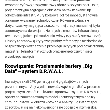
tworzące cyfrowy, trójwymiarowy obraz rzeczywistości. Do tej
pory precyzyjna segregacja obiektów na takim skanie, np.
odróżnienie infrastruktury kolejowej od roślinności, stanowiła
ogromne wyzwanie technologiczne. Równie istotna, ale
dotychczas wymagająca czasochłonnej pracy manualnej, była
automatyczna detekcja naziemnych elementów infrastruktury
technicznej (takich jak studzienki, włazy czy szafy sterownicze).
Obiekty te stanowią krytyczne punkty referencyjne niezbędne do
bezpiecznego wyznaczenia przebiegu ukrytych pod powierzchnią
magistrali teleinformatycznych oraz energetycznych sieci
wysokiego napięcia.
Rozwiązanie: Przełamanie bariery „Big
Data" – system D.R.W.A.L.
Inwestycje skali CPK generują setki gigabajtów danych
przestrzennych. Aby wyeliminować „wąskie gardła” w procesie
projektowym, zespół HackStorm opracował system D.R.W.A.L.,
oparty na zaawansowanym modelu heurystycznym analizy
chmur punktów. W obliczu wyzwania analizy Big Data zespół
zdecydował się na niekonwencjonalne podejście inżynierskie.