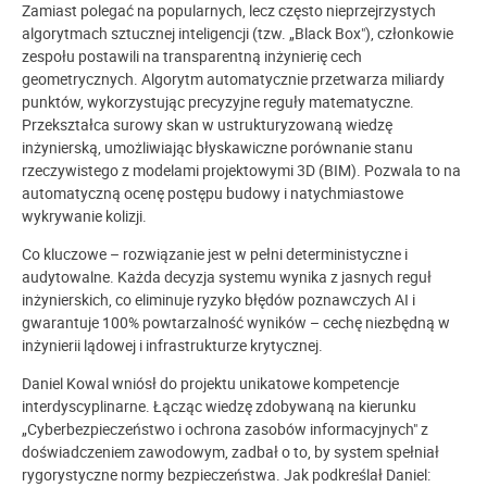
Zamiast polegać na popularnych, lecz często nieprzejrzystych
algorytmach sztucznej inteligencji (tzw. „Black Box"), członkowie
zespołu postawili na transparentną inżynierię cech
geometrycznych. Algorytm automatycznie przetwarza miliardy
punktów, wykorzystując precyzyjne reguły matematyczne.
Przekształca surowy skan w ustrukturyzowaną wiedzę
inżynierską, umożliwiając błyskawiczne porównanie stanu
rzeczywistego z modelami projektowymi 3D (BIM). Pozwala to na
automatyczną ocenę postępu budowy i natychmiastowe
wykrywanie kolizji.
Co kluczowe – rozwiązanie jest w pełni deterministyczne i
audytowalne. Każda decyzja systemu wynika z jasnych reguł
inżynierskich, co eliminuje ryzyko błędów poznawczych AI i
gwarantuje 100% powtarzalność wyników – cechę niezbędną w
inżynierii lądowej i infrastrukturze krytycznej.
Daniel Kowal wniósł do projektu unikatowe kompetencje
interdyscyplinarne. Łącząc wiedzę zdobywaną na kierunku
„Cyberbezpieczeństwo i ochrona zasobów informacyjnych" z
doświadczeniem zawodowym, zadbał o to, by system spełniał
rygorystyczne normy bezpieczeństwa. Jak podkreślał Daniel: