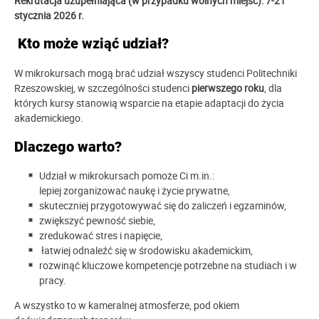
Rekrutacja uzupełniająca (w przypadku wolnych miejsc):
7-21
stycznia 2026 r.
Kto może wziąć udział?
W mikrokursach mogą brać udział wszyscy studenci Politechniki
Rzeszowskiej, w szczególności studenci
pierwszego roku
, dla
których kursy stanowią wsparcie na etapie adaptacji do życia
akademickiego.
Dlaczego warto?
Udział w mikrokursach pomoże Ci m.in.:
lepiej zorganizować naukę i życie prywatne,
skuteczniej przygotowywać się do zaliczeń i egzaminów,
zwiększyć pewność siebie,
zredukować stres i napięcie,
łatwiej odnaleźć się w środowisku akademickim,
rozwinąć kluczowe kompetencje potrzebne na studiach i w
pracy.
A wszystko to w kameralnej atmosferze, pod okiem