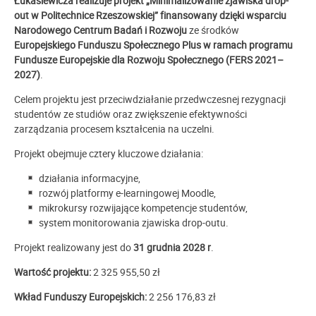
Łukasiewicza realizuje projekt
„Minimalizowanie zjawiska drop-
out w Politechnice Rzeszowskiej”
finansowany dzięki wsparciu
Narodowego Centrum Badań i Rozwoju
ze środków
Europejskiego Funduszu Społecznego Plus
w ramach programu
Fundusze Europejskie dla Rozwoju Społecznego (FERS 2021–
2027)
.
Celem projektu jest przeciwdziałanie przedwczesnej rezygnacji
studentów ze studiów oraz zwiększenie efektywności
zarządzania procesem kształcenia na uczelni.
Projekt obejmuje cztery kluczowe działania:
działania informacyjne,
rozwój platformy e-learningowej Moodle,
mikrokursy rozwijające kompetencje studentów,
system monitorowania zjawiska drop-outu.
Projekt realizowany jest do
31 grudnia 2028 r
.
Wartość projektu:
2 325 955,50 zł
Wkład Funduszy Europejskich:
2 256 176,83 zł